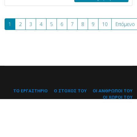
1
2
3
4
5
6
7
8
9
10
Επόμενο
ΤΟ ΕΡΓΑΣΤΗΡΙΟ
Ο ΣΤΟΧΟΣ ΤΟΥ
ΟΙ ΑΝΘΡΩΠΟΙ ΤΟΥ
ΟΙ ΧΩΡΟΙ ΤΟΥ
Εργαστήριο έρευνας των επιπτώσεων της πανδημίας του
κορωνοϊού COVID-19 σε καίριους τομείς του ενωσιακού