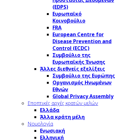
Προστασίας Δεδομένων
(EDPS)
Ευρωπαϊκό
Κοινοβούλιο
FRA
European Centre for
Disease Prevention and
Control (ECDC)
Συμβούλιο της
Ευρωπαϊκής Ένωσης
Άλλες διεθνείς εξελίξεις
Συμβούλιο της Ευρώπης
Οργανισμός Ηνωμένων
Εθνών
Global Privacy Assembly
Εποπτικές αρχές κρατών μελών
Ελλάδα
Άλλα κράτη μέλη
Νομολογία
Ενωσιακή
Ελληνική