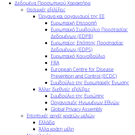
Δεδομένα Προσωπικού Χαρακτήρα
Θεσμικές εξελίξεις
Όργανα και οργανισμοί της ΕΕ
Ευρωπαϊκή Επιτροπή
Ευρωπαϊκό Συμβούλιο Προστασίας
Δεδομένων (EDPB)
Ευρωπαίος Επόπτης Προστασίας
Δεδομένων (EDPS)
Ευρωπαϊκό Κοινοβούλιο
FRA
European Centre for Disease
Prevention and Control (ECDC)
Συμβούλιο της Ευρωπαϊκής Ένωσης
Άλλες διεθνείς εξελίξεις
Συμβούλιο της Ευρώπης
Οργανισμός Ηνωμένων Εθνών
Global Privacy Assembly
Εποπτικές αρχές κρατών μελών
Ελλάδα
Άλλα κράτη μέλη